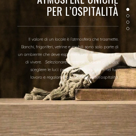
PER L’OSPITALITÀ
Il valore di un locale è l’atmosfera che trasmette.
Banchi, frigoriferi, vetrine e mobili sono solo parte di
un ambiente che deve esprimere uno stile e un modo
di vivere. Selezionare materiali, studiare gli spazi,
scegliere le luci: per noi significa aiutarti nel tuo
lavoro e regalarti il più alto senso dell’ospitalità.