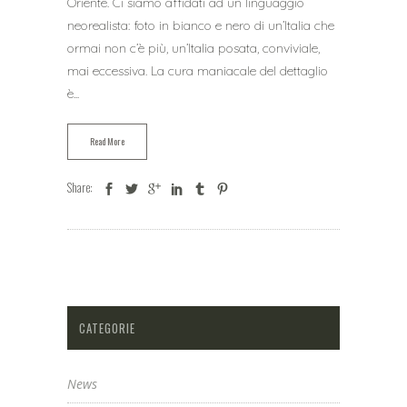
Oriente. Ci siamo affidati ad un linguaggio
neorealista: foto in bianco e nero di un’Italia che
ormai non c’è più, un’Italia posata, conviviale,
mai eccessiva. La cura maniacale del dettaglio
è...
Read More
Share:
CATEGORIE
News