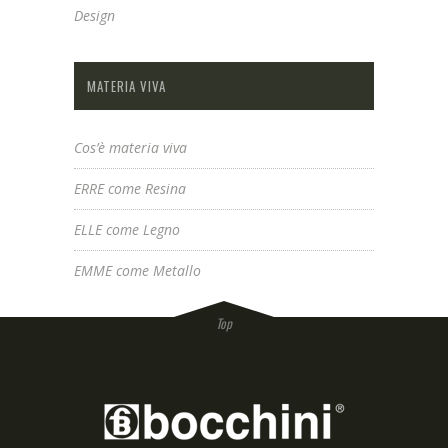
Design
MATERIA VIVA
Cos’è materia viva
ERRE come Resina
ELLE come Legno
EMME come Metallo