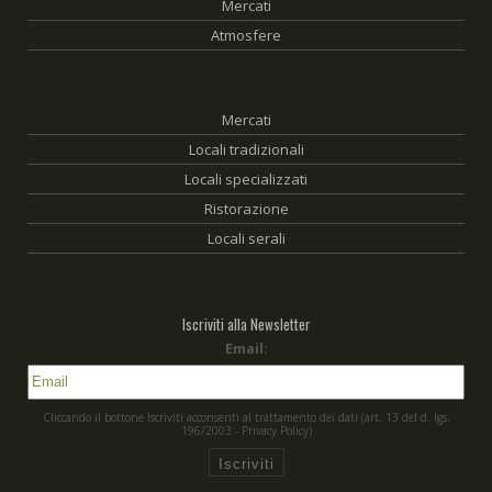
Mercati
Atmosfere
Mercati
Locali tradizionali
Locali specializzati
Ristorazione
Locali serali
Iscriviti alla Newsletter
Email:
Cliccando il bottone Iscriviti acconsenti al trattamento dei dati (art. 13 del d. Igs.
196/2003 - Privacy Policy)