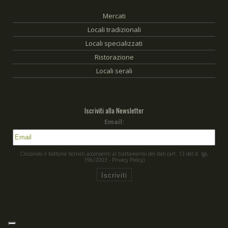
Mercati
Locali tradizionali
Locali specializzati
Ristorazione
Locali serali
Iscriviti alla Newsletter
Email:
Cliccando il bottone Iscriviti acconsenti al trattamento dei dati (art. 13 del d. Igs.
196/2003 - Privacy Policy)