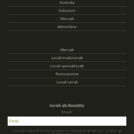
Azienda
Soluzioni
Mercati
Atmosfere
Mercati
Locali tradizionali
Locali specializzati
Ristorazione
Locali serali
Iscriviti alla Newsletter
Email:
Cliccando il bottone Iscriviti acconsenti al trattamento dei dati (art. 13 del d. Igs.