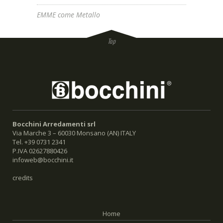
EMME come Metallo
Bocchini Arredamenti srl
Via Marche 3 – 60030 Monsano (AN) ITALY
Tel. +39 0731 2341
P.IVA 02627880426
infoweb@bocchini.it
credits
Home