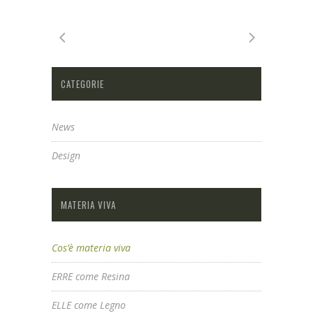
CATEGORIE
News
Design
MATERIA VIVA
Cos’è materia viva
ERRE come Resina
ELLE come Legno