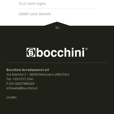
ELLE come Legno
EMME come Metallo
Bocchini Arredamenti srl
Via Marche 3 – 60030 Monsano (AN) ITALY
Tel. +39 0731 2341
P.IVA 02627880426
infoweb@bocchini.it
credits