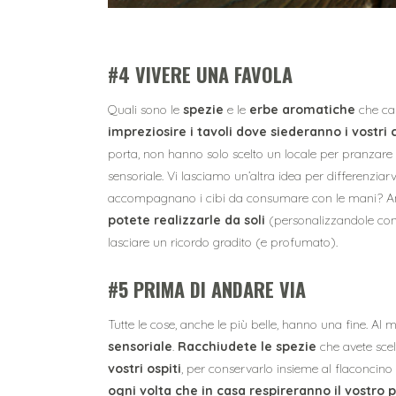
#4 VIVERE UNA FAVOLA
Quali sono le
spezie
e le
erbe aromatiche
che car
impreziosire i tavoli dove siederanno i vostri c
porta, non hanno solo scelto un locale per pranzare
sensoriale. Vi lasciamo un’altra idea per differenziar
accompagnano i cibi da consumare con le mani? Anche
potete realizzarle da soli
(personalizzandole con 
lasciare un ricordo gradito (e profumato).
#5 PRIMA DI ANDARE VIA
Tutte le cose, anche le più belle, hanno una fine. Al 
sensoriale
.
Racchiudete le spezie
che avete scel
vostri ospiti
, per conservarlo insieme al flaconcino 
ogni volta che in casa respireranno il vostro