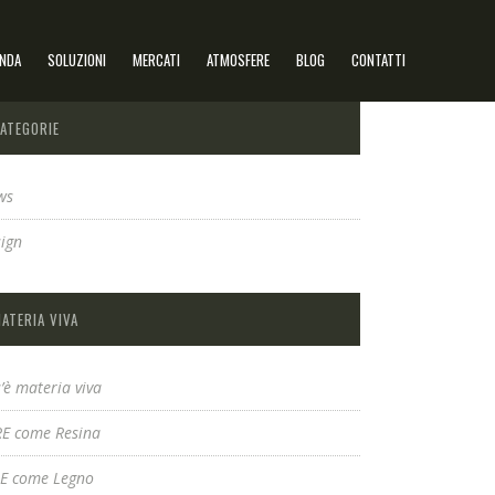
ENDA
SOLUZIONI
MERCATI
ATMOSFERE
BLOG
CONTATTI
ATEGORIE
ws
ign
ATERIA VIVA
’è materia viva
RE come Resina
LE come Legno