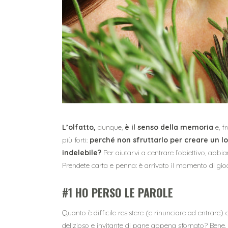
L’olfatto,
dunque,
è il senso della memoria
e, f
più forti:
perché non sfruttarlo per creare un loc
indelebile?
Per aiutarvi a centrare l’obiettivo, abb
Prendete carta e penna: è arrivato il momento di gioca
#1 HO PERSO LE PAROLE
Quanto è difficile resistere (e rinunciare ad entrar
delizioso e invitante di pane appena sfornato? Bene, i