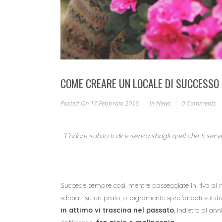
COME CREARE UN LOCALE DI SUCCESSO 
Posted On
17 Febbraio 2016
In
News
0 Comments
“L’odore subito ti dice senza sbagli quel che ti serv
Succede sempre così, mentre passeggiate in riva al m
sdraiati su un prato, o pigramente sprofondati sul d
in attimo vi trascina nel passato
, indietro di an