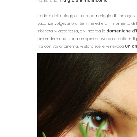
riaffiorano,
fra gioia e malinconia
.
L’odore della pioggia, in un pomeriggio di fine agosto, 
vacanze volgevano al termine ed era il momento di t
sfornata vi accarezza, e vi ricorda le
domeniche d’
pretendere una storia sempre nuova da ascoltare. Il
fila con voi al cinema, vi stordisce, e vi rievoca
un am