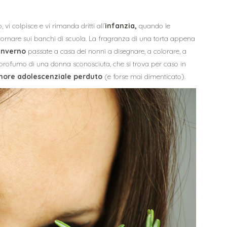
vi colpisce e vi rimanda dritti all’
infanzia,
quando le
ornare sui banchi di scuola. La fragranza di una torta appena
inverno
passate a casa dei nonni a disegnare, a colorare, a
 profumo di una donna sconosciuta, che si trova per caso in
ore adolescenziale perduto
(e forse mai dimenticato).