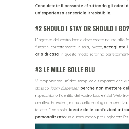
Conquistate il passante sfruttando gli odori d
un’esperienza sensoriale irresistibile
.
#2 SHOULD I STAY OR SHOULD I GO
L’ingresso del vostro locale deve essere neutro all’olfa
funzioni correttamente. In sala, invece,
accogliete i
aria di casa
: in questo modo saranno perfettamente
#3 LE MILLE BOLLE BLU
Vi proponiamo un’idea semplice e simpatica che vi a
classico
foam dispenser,
perchè non mettere del 
rispecchiano l’identità del vostro locale?
Sul Web trov
creativo.
Provateci, è una scelta ecologica e creativa: r
toilette. E non solo.
Ideate delle confezioni attrae
personalizzato:
in questo modo prolungherete l’espe