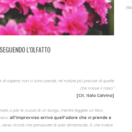
EM
SEGUENDO L’OLFATTO
e di sapere; non ci sono parole, né notizie più precise di quelle
che riceve il naso.”
[Cit. Italo Calvino]
are, o per le viuzze di un borgo, mentre leggete un libro
ivano:
all’improvviso arriva quell’odore che vi prende e
ni, verso ricordi che pensavate di aver dimenticato. E che invece