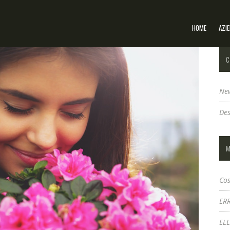
HOME
AZI
C
Ne
Des
M
Cos
ER
EL