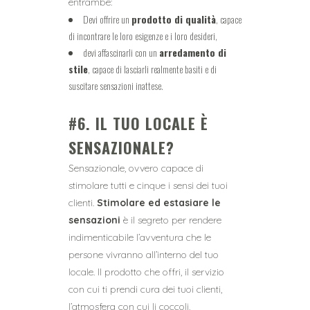
entrambe:
Devi offrire un
prodotto di qualità
, capace
di incontrare le loro esigenze e i loro desideri,
devi affascinarli con un
arredamento di
stile
, capace di lasciarli realmente basiti e di
suscitare sensazioni inattese.
#6. IL TUO LOCALE È
SENSAZIONALE?
Sensazionale, ovvero capace di
stimolare tutti e cinque i sensi dei tuoi
clienti.
Stimolare ed estasiare le
sensazioni
è il segreto per rendere
indimenticabile l’avventura che le
persone vivranno all’interno del tuo
locale. Il prodotto che offri, il servizio
con cui ti prendi cura dei tuoi clienti,
l’atmosfera con cui li coccoli,