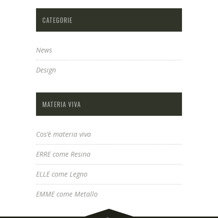
CATEGORIE
News
Design
MATERIA VIVA
Cos’è materia viva
ERRE come Resina
ELLE come Legno
EMME come Metallo