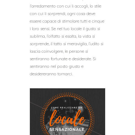
l’arredamento con cui li accogli, lo stile
con cui li sorprendi, ogni cosa deve
essere capace di stimolare tutti e cinque
i loro sensi. Se nel tuo locale il gusto si
sublima, l’olfatto si esalta, la vista si
sorprende, il tatto si meraviglia, l’udito si
lascia coinvolgere, le persone si
sentiranno fortunate e desiderate. Si
sentiranno nel posto giusto e
desidereranno tornarci.