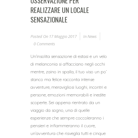
OSSERVAZIONE PER
REALIZZARE UN LOCALE
SENSAZIONALE
Posted On
17 Maggio 2017
In
News
0 Comments
Un’insolita sensazione di estasi e un velo
di melanconia si affacciano negli occhi
mentre, zaino in spalla, il tuo viso un po’
stanco ma felice racconta intense
avventure, meravigliosi luoghi, incontri e
persone, emozioni memorabili e inedite
scoperte. Sei appena rientrato da un
viaggio da sogno, una di quelle
esperienze che sempre coccoleranno i
pensieri e infiammeranno il cuore,
un’avventura che risveglia tutti e cinque