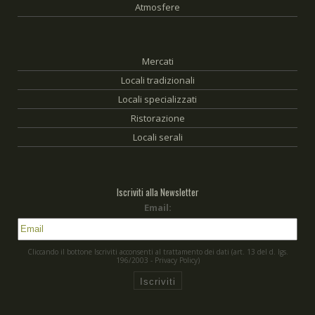
Atmosfere
Mercati
Locali tradizionali
Locali specializzati
Ristorazione
Locali serali
Iscriviti alla Newsletter
Email:
Cliccando il bottone Iscriviti acconsenti al trattamento dei dati (art. 13 del d. Igs.
196/2003 - Privacy Policy)